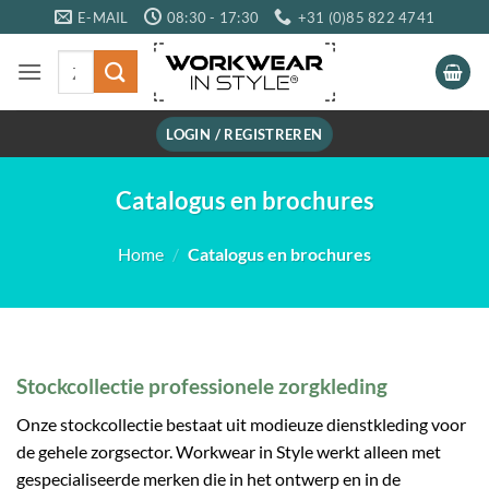
Ga
E-MAIL
08:30 - 17:30
+31 (0)85 822 4741
naar
Zoeken
inhoud
naar:
LOGIN / REGISTREREN
Catalogus en brochures
Home
/
Catalogus en brochures
Stockcollectie professionele zorgkleding
Onze stockcollectie bestaat uit modieuze dienstkleding voor
de gehele zorgsector. Workwear in Style werkt alleen met
gespecialiseerde merken die in het ontwerp en in de