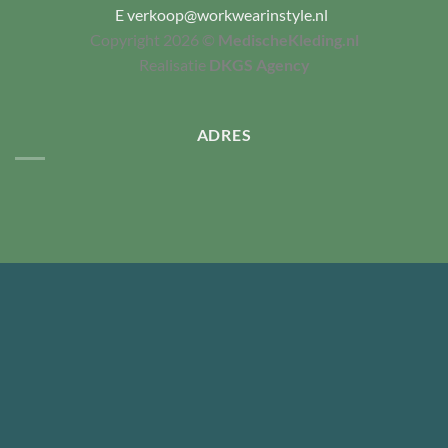
E
verkoop@workwearinstyle.nl
Copyright 2026 ©
MedischeKleding.nl
Realisatie
DKGS Agency
ADRES
BEDRUKKEN OF BORDUREN
CUSTOM MADE
ZORGKLEDING
SCHOENEN
HYGIËNE
MERKEN