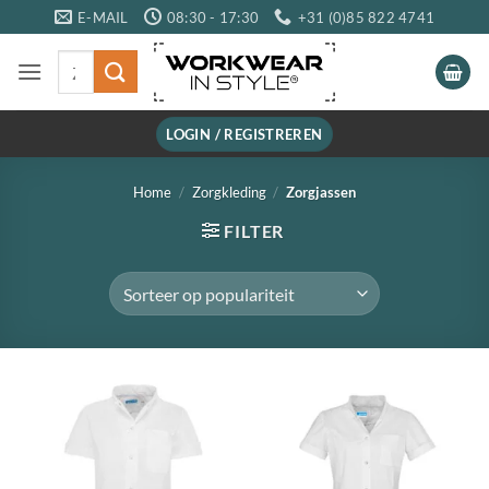
Ga
E-MAIL
08:30 - 17:30
+31 (0)85 822 4741
naar
Zoeken
inhoud
naar:
LOGIN / REGISTREREN
Home
/
Zorgkleding
/
Zorgjassen
FILTER