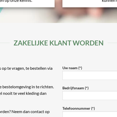
wen op onze kennis.
kunnen 
ZAKELIJKE KLANT WORDEN
s op te vragen, te bestellen via
Uw naam (*)
e bestelomgeving in te richten.
Bedrijfsnaam (*)
l nooit te veel kleding dan
Telefoonnummer (*)
 worden? Neem dan contact op