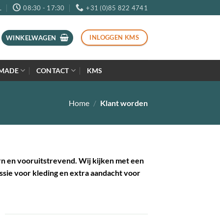
L
08:30 - 17:30
+31 (0)85 822 4741
INLOGGEN KMS
WINKELWAGEN
MADE
CONTACT
KMS
Home
/
Klant worden
n en vooruitstrevend. Wij kijken met een
ssie voor kleding en extra aandacht voor