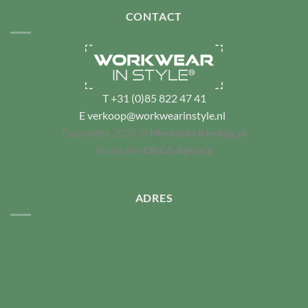
CONTACT
T
+31 (0)85 822 47 41
E
verkoop@workwearinstyle.nl
Copyright 2026 ©
MedischeKleding.nl
Realisatie
DKGS Agency
ADRES