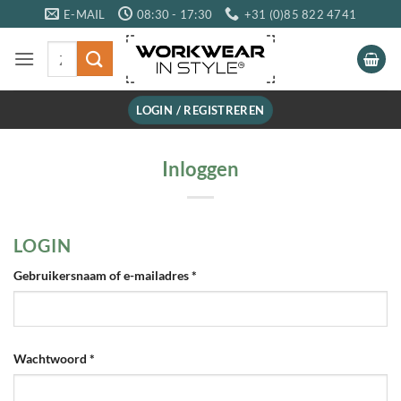
Ga
E-MAIL
08:30 - 17:30
+31 (0)85 822 4741
naar
Zoeken
inhoud
naar:
LOGIN / REGISTREREN
Inloggen
LOGIN
Vereist
Gebruikersnaam of e-mailadres
*
Vereist
Wachtwoord
*