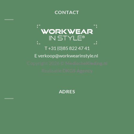
CONTACT
T
+31 (0)85 822 47 41
E
verkoop@workwearinstyle.nl
Copyright 2026 ©
MedischeKleding.nl
Realisatie
DKGS Agency
ADRES