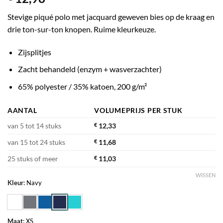
Stevige piqué polo met jacquard geweven bies op de kraag en
drie ton-sur-ton knopen. Ruime kleurkeuze.
Zijsplitjes
Zacht behandeld (enzym + wasverzachter)
65% polyester / 35% katoen, 200 g/m²
AANTAL
VOLUMEPRIJS PER STUK
van 5 tot 14 stuks
€
12,33
van 15 tot 24 stuks
€
11,68
25 stuks of meer
€
11,03
WISSEN
Kleur
:
Navy
Maat
:
XS