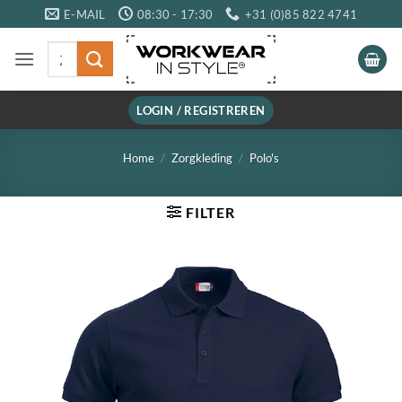
Ga
E-MAIL
08:30 - 17:30
+31 (0)85 822 4741
naar
Zoeken
inhoud
naar:
LOGIN / REGISTREREN
Home
/
Zorgkleding
/
Polo's
FILTER