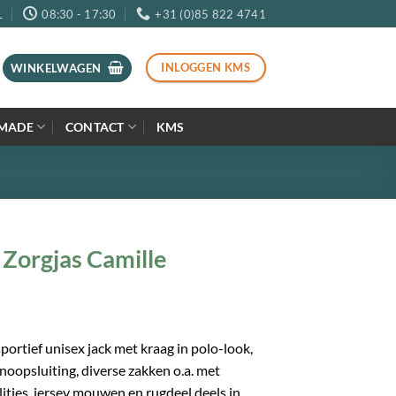
L
08:30 - 17:30
+31 (0)85 822 4741
INLOGGEN KMS
WINKELWAGEN
MADE
CONTACT
KMS
 Zorgjas Camille
sportief unisex jack met kraag in polo-look,
noopsluiting, diverse zakken o.a. met
plitjes, jersey mouwen en rugdeel deels in