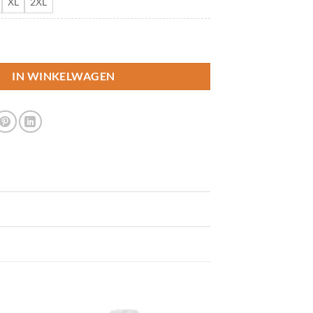
XL
2XL
amille aantal
IN WINKELWAGEN