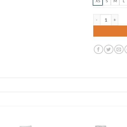
XS
S
M
L
De Berkel Zorgjas C