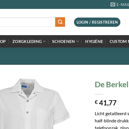
E-MAI
LOGIN / REGISTREREN
=OP
ZORGKLEDING
SCHOENEN
HYGIËNE
CUSTOM 
De Berkel
41,77
€
Licht getailleerd 
half-blinde drukk
telefoonzak, zijs