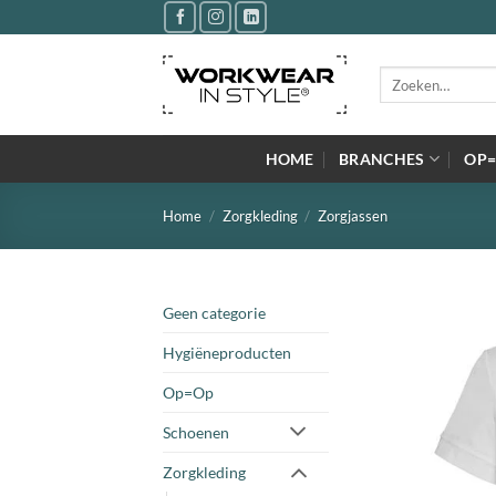
Ga
naar
inhoud
Zoeken
naar:
HOME
BRANCHES
OP
Home
/
Zorgkleding
/
Zorgjassen
Geen categorie
Hygiëneproducten
Op=Op
Schoenen
Zorgkleding