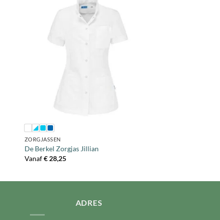
+
ZORGJASSEN
De Berkel Zorgjas Jillian
Vanaf
€
28,25
ADRES