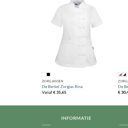
+
+
ZORGJASSEN
ZORG
ill
De Berkel Zorgjas Rina
De Be
Vanaf
€
35,65
€
30,
INFORMATIE