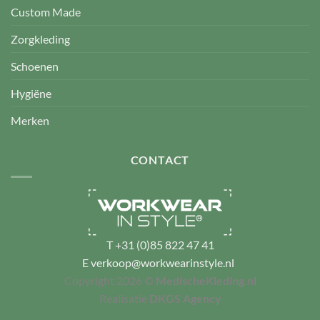
Custom Made
Zorgkleding
Schoenen
Hygiëne
Merken
CONTACT
T
+31 (0)85 822 47 41
E
verkoop@workwearinstyle.nl
Copyright 2026 ©
MedischeKleding.nl
Realisatie
DKGS Agency