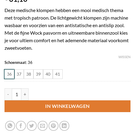
Deze medische klompen hebben een mooi medisch thema
met tropisch patroon. De lichtgewicht klompen zijn machine
wasbaar en voorzien van een antistatische en antislip zool.
Met de fijne Wock pasvorm en uitneembare binnenzool kies
je voor ultiem comfort en het ademende materiaal voorkomt
zweetvoeten.
WISSEN
Schoenmaat
:
36
36
37
38
39
40
41
Wock Werkklomp Feel Unique Tropical aantal
IN WINKELWAGEN