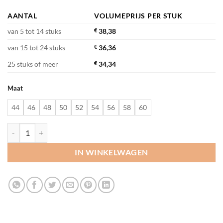
AANTAL
VOLUMEPRIJS PER STUK
van 5 tot 14 stuks
€
38,38
van 15 tot 24 stuks
€
36,36
25 stuks of meer
€
34,34
Maat
44
46
48
50
52
54
56
58
60
De Berkel Pantalon Max aantal
IN WINKELWAGEN