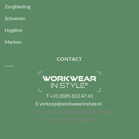
Zorgkleding
Schoenen
Hygiëne
Merken
CONTACT
T
+31 (0)85 822 47 41
E
verkoop@workwearinstyle.nl
Copyright 2026 ©
MedischeKleding.nl
Realisatie
DKGS Agency