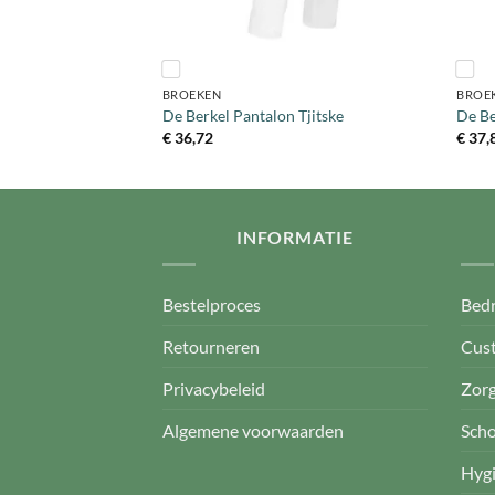
+
+
BROEKEN
BROE
n Thor
De Berkel Pantalon Tjitske
De Be
€
36,72
€
37,
INFORMATIE
Bestelproces
Bedr
Retourneren
Cus
Privacybeleid
Zorg
Algemene voorwaarden
Sch
Hyg