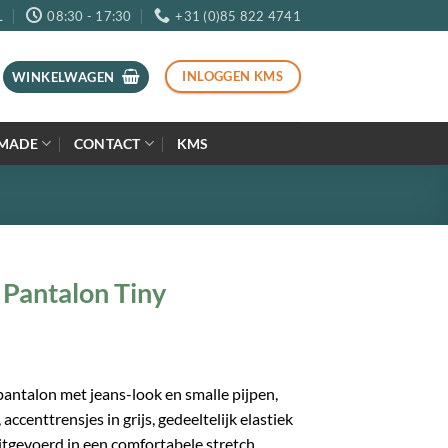
L
08:30 - 17:30
+31 (0)85 822 4741
INLOGGEN KMS
WINKELWAGEN
MADE
CONTACT
KMS
 Pantalon Tiny
antalon met jeans-look en smalle pijpen,
ccenttrensjes in grijs, gedeeltelijk elastiek
uitgevoerd in een comfortabele stretch