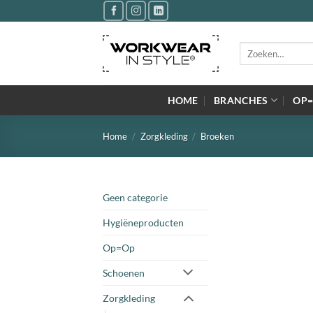
Ga
naar
inhoud
Zoeken
naar:
HOME
BRANCHES
OP
Home
/
Zorgkleding
/
Broeken
Geen categorie
Hygiëneproducten
Op=Op
Schoenen
Zorgkleding