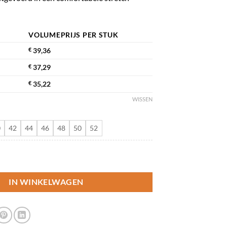
VOLUMEPRIJS PER STUK
€
39,36
€
37,29
€
35,22
WISSEN
0
42
44
46
48
50
52
 Tiny aantal
IN WINKELWAGEN