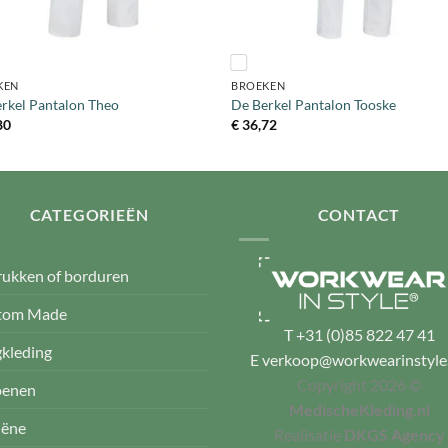
+
KEN
BROEKEN
rkel Pantalon Theo
De Berkel Pantalon Tooske
80
€
36,72
CATEGORIEËN
CONTACT
ukken of borduren
tom Made
T
+31 (0)85 822 47 41
kleding
E
verkoop@workwearinstyle.
Copyright 2026 ©
oenen
MedischeKleding.nl
iëne
Realisatie
DKGS Agency