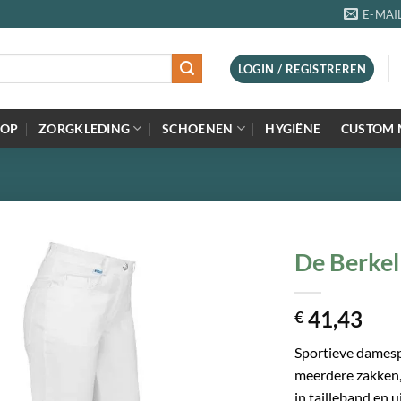
E-MAI
LOGIN / REGISTREREN
=OP
ZORGKLEDING
SCHOENEN
HYGIËNE
CUSTOM 
De Berkel
41,43
€
Sportieve damesp
meerdere zakken, a
in tailleband en 