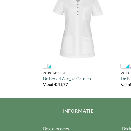
+
+
ZORGJASSEN
ZORG
Lex
De Berkel Zorgjas Carmen
De Be
Vanaf
€
41,77
Vana
INFORMATIE
Bestelproces
Bedr