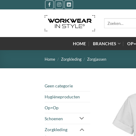
Ga
naar
inhoud
Zoeken
naar:
HOME
BRANCHES
OP
Home
/
Zorgkleding
/
Zorgjassen
Geen categorie
Hygiëneproducten
Op=Op
Schoenen
Zorgkleding