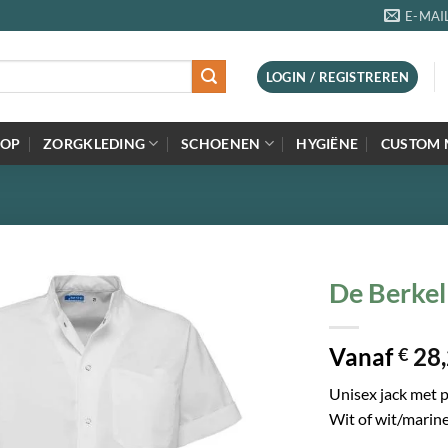
E-MAI
LOGIN / REGISTREREN
=OP
ZORGKLEDING
SCHOENEN
HYGIËNE
CUSTOM 
De Berkel
Vanaf
28,
€
Unisex jack met 
Wit of wit/marin