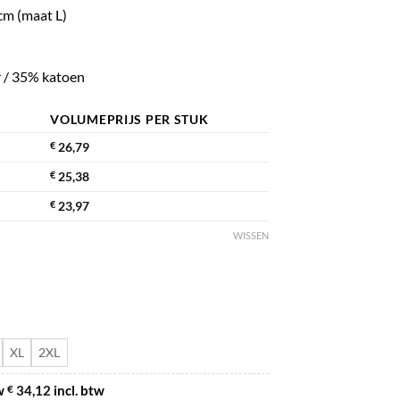
cm (maat L)
 / 35% katoen
VOLUMEPRIJS PER STUK
€
26,79
€
25,38
€
23,97
WISSEN
XL
2XL
tw
34,12
incl. btw
€