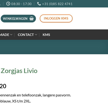
L
08:30 - 17:30
+31 (0)85 822 4741
INLOGGEN KMS
WINKELWAGEN
MADE
CONTACT
KMS
 Zorgjas Livio
20
pennenzak en telefoonzak, langere pasvorm.
eblauw, XS t/m 2XL.