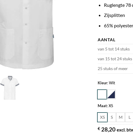
Ruglengte 78 
Zijsplitten
65% polyester
AANTAL
van 5 tot 14 stuks
van 15 tot 24 stuks
25 stuks of meer
Kleur
:
Wit
Maat
:
XS
XS
S
M
L
€
28,20
excl. b