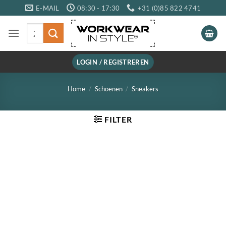
Ga
E-MAIL
08:30 - 17:30
+31 (0)85 822 4741
naar
Zoeken
inhoud
naar:
LOGIN / REGISTREREN
Home
/
Schoenen
/
Sneakers
FILTER