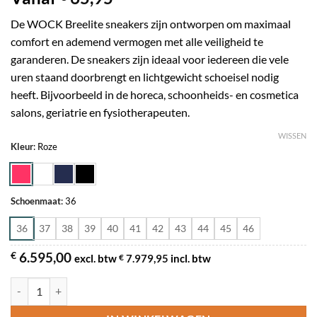
De WOCK Breelite sneakers zijn ontworpen om maximaal
comfort en ademend vermogen met alle veiligheid te
garanderen. De sneakers zijn ideaal voor iedereen die vele
uren staand doorbrengt en lichtgewicht schoeisel nodig
heeft. Bijvoorbeeld in de horeca, schoonheids- en cosmetica
salons, geriatrie en fysiotherapeuten.
WISSEN
Kleur
:
Roze
Schoenmaat
:
36
36
37
38
39
40
41
42
43
44
45
46
€
6.595,00
excl. btw
7.979,95
incl. btw
€
Wock Sneaker Breelite aantal