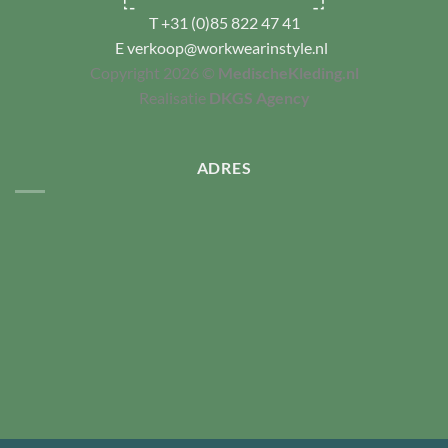
T
+31 (0)85 822 47 41
E
verkoop@workwearinstyle.nl
Copyright 2026 ©
MedischeKleding.nl
Realisatie
DKGS Agency
ADRES