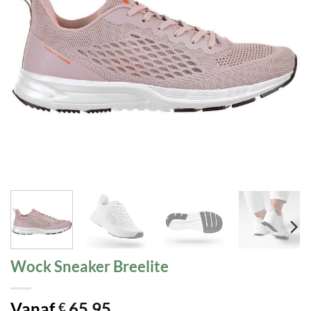
Wock Sneaker Breelite
Vanaf
65,95
€